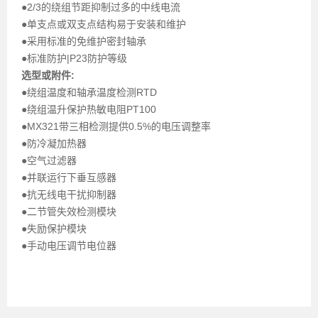
●2/3的绕组节距抑制过多的中线电流
●单支点或双支点结构易于安装和维护
●采用标准的免维护密封轴承
●标准防护|P23防护等级
选型或附件:
●绕组温度和轴承温度检测RTD
●绕组温升保护热敏电阻PT100
●
MX321带三相检测提供0.5%的电压调整率
●
防冷凝加热器
●空气过滤器
●
并联运行下垂互感器
●抗无线电干扰抑制器
●二节管失效检测模块
●失励保护模块
●手动电压调节电位器