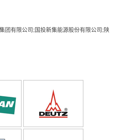
集团有限公司;国投新集能源股份有限公司;陕