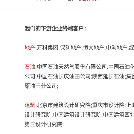
我们的下游企业终端客户：
地产:
万科集团;保利地产;恒大地产;中海地产;绿
石油:
中国石油天然气股份有限公司;中国石油
公司;中国石油长庆油田公司;陕西延长石油(集
原油田分公司;
建筑:
北京市建筑设计研究院;重庆市设计院;上
设计研究院;中国建筑设计研究院;中国建筑西
第三设计研究院;