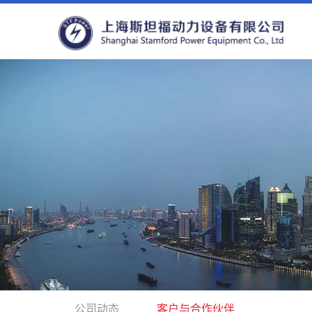
公司动态
客户与合作伙伴