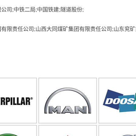
司;中铁二局;中国铁建;隧道股份;
有限责任公司;山西大同煤矿集团有限责任公司;山东兖矿