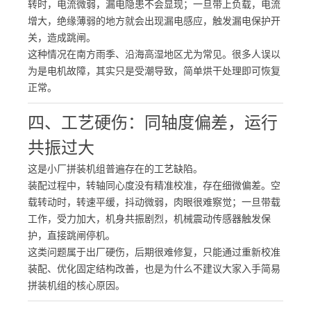
转时，电流微弱，漏电隐患不会显现；一旦带上负载，电流
增大，绝缘薄弱的地方就会出现漏电感应，触发漏电保护开
关，造成跳闸。
这种情况在南方雨季、沿海高湿地区尤为常见。很多人误以
为是电机故障，其实只是受潮导致，简单烘干处理即可恢复
正常。
四、工艺硬伤：同轴度偏差，运行
共振过大
这是小厂拼装机组普遍存在的工艺缺陷。
装配过程中，转轴同心度没有精准校准，存在细微偏差。空
载转动时，转速平缓，抖动微弱，肉眼很难察觉；一旦带载
工作，受力加大，机身共振剧烈，机械震动传感器触发保
护，直接跳闸停机。
这类问题属于出厂硬伤，后期很难修复，只能通过重新校准
装配、优化固定结构改善，也是为什么不建议大家入手简易
拼装机组的核心原因。