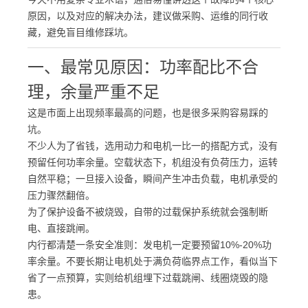
原因，以及对应的解决办法，建议做采购、运维的同行收
藏，避免盲目维修踩坑。
一、最常见原因：功率配比不合
理，余量严重不足
这是市面上出现频率最高的问题，也是很多采购容易踩的
坑。
不少人为了省钱，选用动力和电机一比一的搭配方式，没有
预留任何功率余量。空载状态下，机组没有负荷压力，运转
自然平稳；一旦接入设备，瞬间产生冲击负载，电机承受的
压力骤然翻倍。
为了保护设备不被烧毁，自带的过载保护系统就会强制断
电、直接跳闸。
内行都清楚一条安全准则：
发电机一定要预留10%-20%功
率余量
。不要长期让电机处于满负荷临界点工作，看似当下
省了一点预算，实则给机组埋下过载跳闸、线圈烧毁的隐
患。