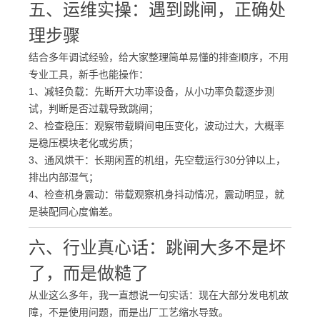
五、运维实操：遇到跳闸，正确处
理步骤
结合多年调试经验，给大家整理简单易懂的排查顺序，不用
专业工具，新手也能操作：
1、
减轻负载
：先断开大功率设备，从小功率负载逐步测
试，判断是否过载导致跳闸；
2、
检查稳压
：观察带载瞬间电压变化，波动过大，大概率
是稳压模块老化或劣质；
3、
通风烘干
：长期闲置的机组，先空载运行30分钟以上，
排出内部湿气；
4、
检查机身震动
：带载观察机身抖动情况，震动明显，就
是装配同心度偏差。
六、行业真心话：跳闸大多不是坏
了，而是做糙了
从业这么多年，我一直想说一句实话：现在大部分发电机故
障，不是使用问题，而是出厂工艺缩水导致。