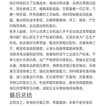
低价拼装机为了压缩成本，缩减功率余量、采用劣质稳压配
件、简化绝缘工艺、粗糙装配组装。空载看着一切正常，只
要一带负载，所有隐藏的工艺缺陷、用料短板都会彻底暴
露。看似购机成本更低，后期频繁跳闸、停工、维修，产生
的隐性损耗，远远超出购机差价。
很多人疑惑，为什么优质工业机组几乎不会出现这类带载跳
闸问题？核心就在于生产标准的差距。正规实体大厂在生产
阶段，就会做好功率预留、甄选优质稳压配件、完善绝缘工
艺、精准校准装配精度，从源头规避带载跳闸隐患。
深耕发电设备制造领域，
格睿
始终坚守工业级生产标准，不
参与低价劣质内卷。出厂严格把控功率配比，预留充足负载
余量；搭载高品质稳压模块，保障电流电压稳定输出；采用
真空浸漆绝缘工艺，强化防潮防腐能力；同时精准校准同轴
度，减少设备运行共振。无论是常规厂区备用，还是潮湿、
多粉尘的复杂工况，机组带载性能稳定，能有效规避跳闸、
电压异常等常见问题，适配企业长期安稳用电需求。
最后总结
总而言之，发电机空载正常、带载跳闸，多数不是突发损